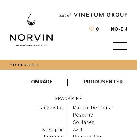
NO
0
/
EN
Produsenter
OMRÅDE
PRODUSENTER
FRANKRIKE
Languedoc
Mas Cal Demoura
Pégaline
Soulanes
Bretagne
Aval
Burgund
Bernard Rion