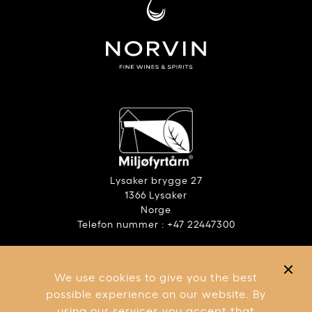
Lysaker brygge 27
1366 Lysaker
Norge
Telefon nummer : +47 22447300
ANSVARLIG ALKOHOLBRUK
RAPPORT – ÅPENHETSLOVEN
We use cookies to give you the best
VILKÅR OG BETINGELSER
possible experience on our website. By
using our services you accept that