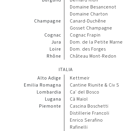
Domaine Besancenot
Domaine Charton
Champagne
Canard-Duchêne
Gosset Champagne
Cognac
Cognac Frapin
Jura
Dom. de la Petite Marne
Loire
Dom. des Forges
Rhône
Château Mont-Redon
ITALIA
Alto Adige
Kettmeir
Emilia Romagna
Cantine Riunite & Civ S
Lombardia
Ca' del Bosco
Lugana
Cà Maiol
Piemonte
Cascina Boschetti
Distillerie Francoli
Enrico Serafino
Rafinelli