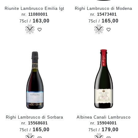
Riunite Lambrusco Emilia lgt
Righi Lambrusco di Modena
nr.
11080001
nr.
15473401
163,00
165,00
75cl /
75cl /
Righi Lambrusco di Sorbara
Albinea Canali Lambrusco
nr.
15568601
nr.
15904001
165,00
179,00
75cl /
75cl /