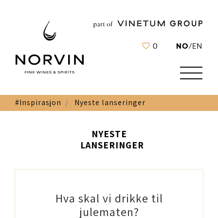
NO
0
/
EN
#Inspirasjon
Nyeste lanseringer
NYESTE
LANSERINGER
Hva skal vi drikke til
julematen?