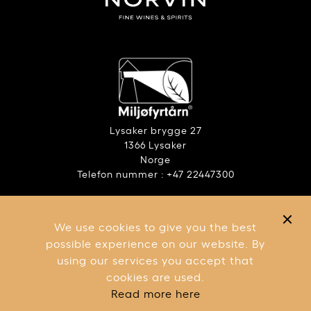
Lysaker brygge 27
1366 Lysaker
Norge
Telefon nummer : +47 22447300
ANSVARLIG ALKOHOLBRUK
RAPPORT – ÅPENHETSLOVEN
We use cookies to give you the best
VILKÅR OG BETINGELSER
possible experience on our website. By
using our services you accept that
cookies are used.
Read more here