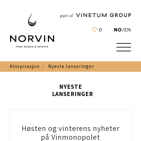
NO
0
/
EN
#Inspirasjon
Nyeste lanseringer
NYESTE
LANSERINGER
Høsten og vinterens nyheter
på Vinmonopolet