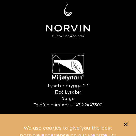
Lysaker brygge 27
1366 Lysaker
Norge
Telefon nummer : +47 22447300
ANSVARLIG ALKOHOLBRUK
RAPPORT – ÅPENHETSLOVEN
We use cookies to give you the best
VILKÅR OG BETINGELSER
possible experience on our website. By