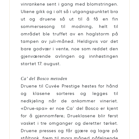
vinrankene sent i gang med blomstringen.
Ukene gikk og i alt så i utgangspunktet bra
ut og druene så ut til å få en fin
sommersesong til modning, helt til
området ble truffet av en haglstorm på
tampen av juli-måned. Heldigvis var det
bare godvær i vente, noe som reddet den
gjenværende avlingen og innhøstingen
startet 17. august.
Ca’ del Bosco metoden
Druene til Cuvée Prestige høstes for hånd
og klasene sorteres og legges til
nedkjøling når de ankommer vineriet.
«Drue-spa» er noe Ca’ del Bosco er kjent
for å gjennomføre; Drueklasene blir først
vasket i tre omganger og deretter tørket.
Druene presses og får gjære og lagre på
ståltank, frem til mars måned påfølgende