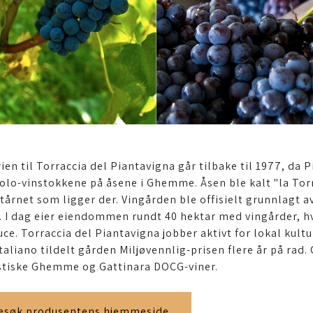
ien til Torraccia del Piantavigna går tilbake til 1977, da 
olo-vinstokkene på åsene i Ghemme. Åsen ble kalt "la Torr
stårnet som ligger der. Vingården ble offisielt grunnlagt 
7. I dag eier eiendommen rundt 40 hektar med vingårder, h
uce. Torraccia del Piantavigna jobber aktivt for lokal kult
taliano tildelt gården Miljøvennlig-prisen flere år på rad. 
stiske Ghemme og Gattinara DOCG-viner.
esøk produsentens hjemmeside