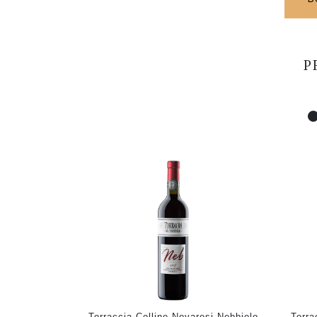
P
Torraccia Colline Novaresi Nebbiolo
Torra