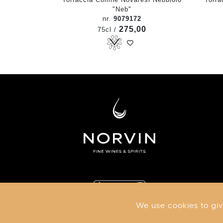
"Neb"
nr.
9079172
275,00
75cl /
We use cookies to giv