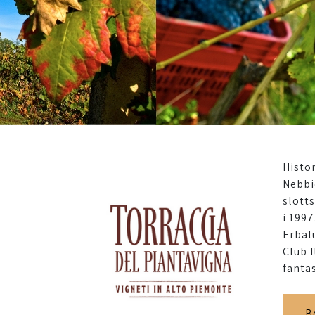
Histor
Nebbi
slott
i 199
Erbal
Club I
fanta
B