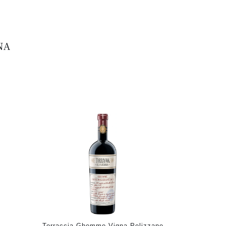
NA
Torraccia Ghemme Vigna Pelizzane