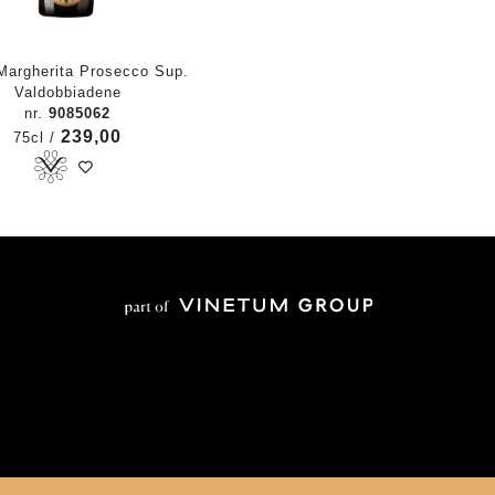
Margherita Prosecco Sup.
Valdobbiadene
nr.
9085062
239,00
75cl /