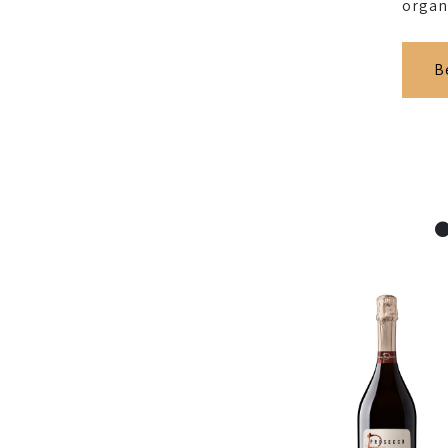
organ
B