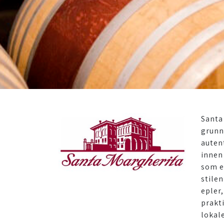
Santa
grunn
autent
innen
som e
stilen
epler
prakt
lokal