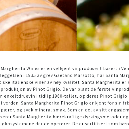
 Margherita Wines er en velkjent vinprodusent basert i Ven
leggelsen i 1935 av grev Gaetano Marzotto, har Santa Margh
iske italienske viner av høy kvalitet. Santa Margherita er
 produksjon av Pinot Grigio. De var blant de første vinpr
n enkeltdruevin i tidlig 1960-tallet, og deres Pinot Grigi
 i verden. Santa Margherita Pinot Grigio er kjent for sin f
, pærer, og svak mineral smak. Som en del av sitt engasjeme
iserer Santa Margherita bærekraftige dyrkingsmetoder og 
e økosystemene der de opererer. De er sertifisert som bære