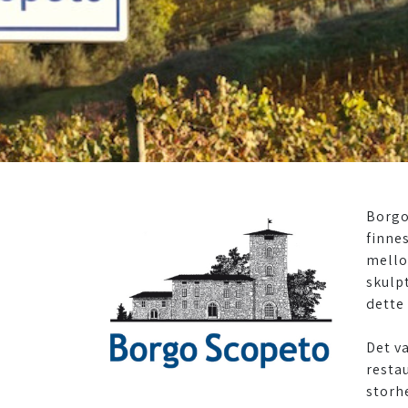
Borgo
finne
mello
skulp
dette
Det v
restau
storhe