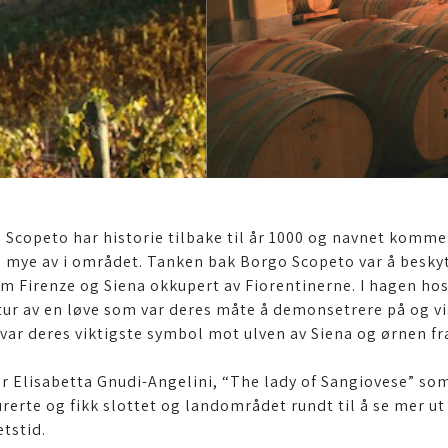
 Scopeto har historie tilbake til år 1000 og navnet komme
s mye av i området. Tanken bak Borgo Scopeto var å beskyt
m Firenze og Siena okkupert av Fiorentinerne. I hagen hos
tur av en løve som var deres måte å demonsetrere på og
 var deres viktigste symbol mot ulven av Siena og ørnen fra
ar Elisabetta Gnudi-Angelini, “The lady of Sangiovese” so
rerte og fikk slottet og landområdet rundt til å se mer ut 
tstid.