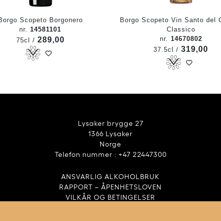
Borgo Scopeto Borgonero
Borgo Scopeto Vin Santo del C
nr.
14581101
Classico
nr.
14670802
289,00
75cl /
319,00
37.5cl /
Lysaker brygge 27
1366 Lysaker
Norge
Telefon nummer : +47 22447300
ANSVARLIG ALKOHOLBRUK
RAPPORT – ÅPENHETSLOVEN
VILKÅR OG BETINGELSER