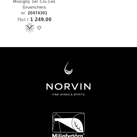
Musigny 1er Cru Les
Gruenchers
nr.
20474301
1 249,00
75cl /