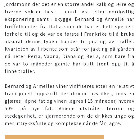
jordsmonn der det er en større andel kalk og leire og
trærne vokser best i nord, øst eller nordøstlig
eksponering samt i skygge. Bernard og Armelle har
trøffelhunder fra Italia som de har et helt spesielt
forhold til og de var de første i Frankrike til å bruke
akkurat denne typen hunder til jakting av trøffel.
Kvarteten av firbente som står for jakting på gården
nå heter Perla, Vaona, Diana og Bella, som bare fra
de var to måneder gamle har blitt trent opp til å
finne trøfler.
Bernard og Armelles viner vinifiseres etter en relativt
tradisjonell oppskrift der druene avstilkes, mosten
gjæres i åpne fat og vinen lagres i 15 måneder, hvorav
50% på nye fat. Vinene utstråler terroir og
stedegenhet, er sjarmerende om de drikkes unge og
mer uttrykksfulle og komplekse når de får lagre.