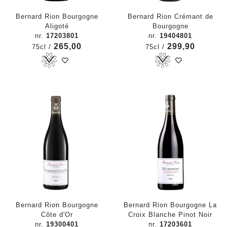
Bernard Rion Bourgogne
Bernard Rion Crémant de
Aligoté
Bourgogne
nr.
17203801
nr.
19404801
265,00
299,90
75cl /
75cl /
Bernard Rion Bourgogne
Bernard Rion Bourgogne La
Côte d'Or
Croix Blanche Pinot Noir
nr.
19300401
nr.
17203601