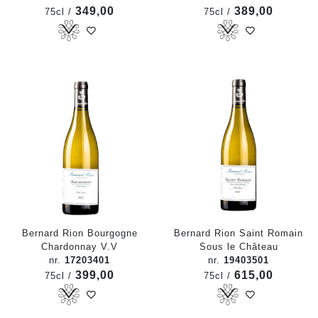
349,00
389,00
75cl /
75cl /
Bernard Rion Bourgogne
Bernard Rion Saint Romain
Chardonnay V.V
Sous le Château
nr.
17203401
nr.
19403501
399,00
615,00
75cl /
75cl /