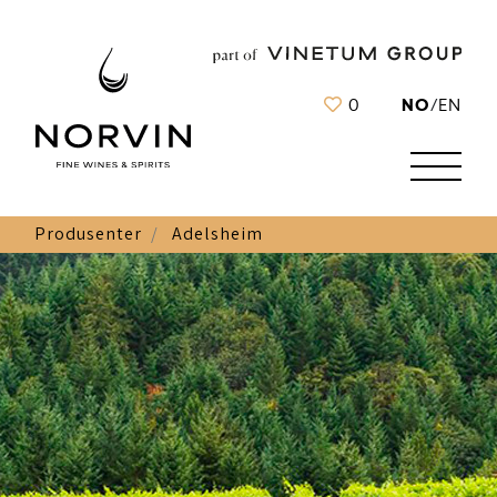
NO
0
/
EN
Produsenter
Adelsheim