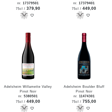
nr.
17379501
nr.
17379401
379,90
449,00
75cl /
75cl /
Adelsheim Willamette Valley
Adelsheim Boulder Bluff
Pinot Noir
Pinot Noir
nr.
5380501
nr.
11474301
449,00
755,00
75cl /
75cl /