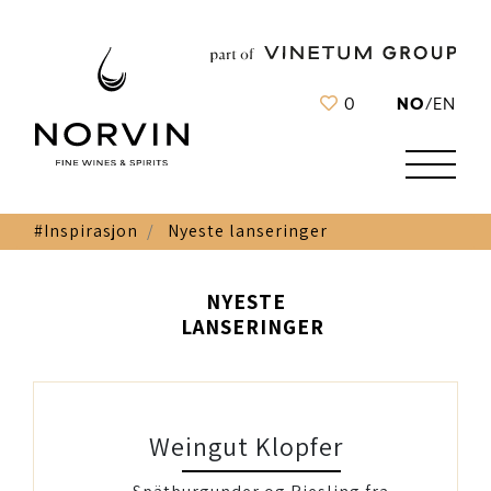
NO
0
/
EN
#Inspirasjon
Nyeste lanseringer
NYESTE
LANSERINGER
Weingut Klopfer