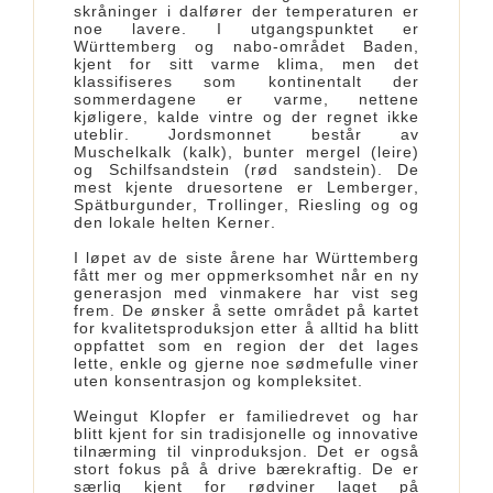
skråninger i dalfører der temperaturen er
noe lavere. I utgangspunktet er
Württemberg og nabo-området Baden,
kjent for sitt varme klima, men det
klassifiseres som kontinentalt der
sommerdagene er varme, nettene
kjøligere, kalde vintre og der regnet ikke
uteblir. Jordsmonnet består av
Muschelkalk (kalk), bunter mergel (leire)
og Schilfsandstein (rød sandstein). De
mest kjente druesortene er Lemberger,
Spätburgunder, Trollinger, Riesling og og
den lokale helten Kerner.
I løpet av de siste årene har Württemberg
fått mer og mer oppmerksomhet når en ny
generasjon med vinmakere har vist seg
frem. De ønsker å sette området på kartet
for kvalitetsproduksjon etter å alltid ha blitt
oppfattet som en region der det lages
lette, enkle og gjerne noe sødmefulle viner
uten konsentrasjon og kompleksitet.
Weingut Klopfer er familiedrevet og har
blitt kjent for sin tradisjonelle og innovative
tilnærming til vinproduksjon. Det er også
stort fokus på å drive bærekraftig. De er
særlig kjent for rødviner laget på