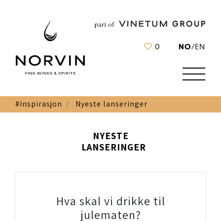
NO
0
/
EN
#Inspirasjon
Nyeste lanseringer
NYESTE
LANSERINGER
Hva skal vi drikke til
julematen?