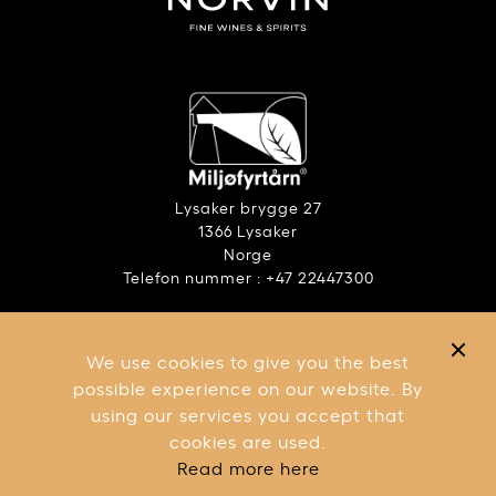
Lysaker brygge 27
1366 Lysaker
Norge
Telefon nummer : +47 22447300
ANSVARLIG ALKOHOLBRUK
RAPPORT – ÅPENHETSLOVEN
We use cookies to give you the best
VILKÅR OG BETINGELSER
possible experience on our website. By
using our services you accept that
cookies are used.
Read more here