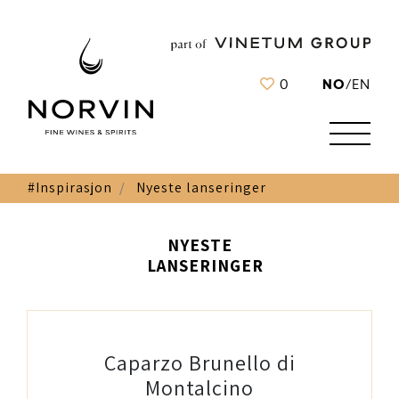
NO
0
/
EN
#Inspirasjon
Nyeste lanseringer
NYESTE
LANSERINGER
Caparzo Brunello di
Montalcino