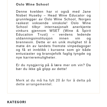
Oslo Wine School
Denne kvelden har vi også med Jane
Nisbet Huseby – Head Wine Educator og
grunnlegger av Oslo Wine School, Norges
raskest voksende vinskole! Oslo Wine
School tilbyr internasjonalt anerkjente
vinkurs gjennom WSET (Wine & Spirit
Education Trust) – verdens ledende
utdanningsinstitusjon innen vin og
brennevin. Dette er en unik mulighet til å
møte én av landets fremste vinpedagoger
og få et innblikk i kursene som gir både
entusiaster og bransjefolk faglig tyngde og
nye karrieremuligheter.
Er du nysgjerrig på å lære mer om vin? Da
bør du ikke gå glipp av dette!
Merk at du må ha fylt 20 år for å delta på
dette arrangementet.
KATEGORI