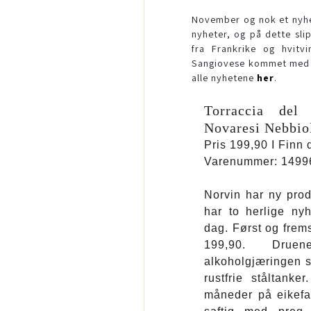
November og nok et nyhe
nyheter, og på dette sli
fra Frankrike og hvitvi
Sangiovese kommet med ny
alle nyhetene
her
.
Torraccia del 
Novaresi Nebbio
Pris 199,90 I Finn
Varenummer: 1499
Norvin har ny prod
har to herlige ny
dag. Først og frems
199,90. Drue
alkoholgjæringen s
rustfrie ståltank
måneder på eikefat