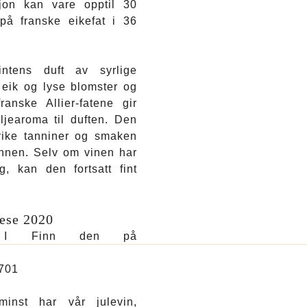
sjon kan vare opptil 30
på franske eikefat i 36
ntens duft av syrlige
 eik og lyse blomster og
ranske Allier-fatene gir
ljearoma til duften. Den
 rike tanniner og smaken
nnen. Selv om vinen har
, kan den fortsatt fint
ese 2020
, I Finn den på
701
inst har vår julevin,