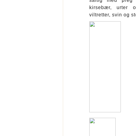
saftig med preg 
kirsebær, urter 
viltretter, svin og s