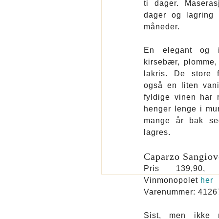
ti dager. Masera
dager og lagring 
måneder.
En elegant og i
kirsebær, plomme,
lakris. De store f
også en liten vani
fyldige vinen har
henger lenge i mu
mange år bak seg
lagres.
Caparzo Sangiov
Pris 139,90
Vinmonopolet
her
Varenummer: 4126
Sist, men ikke m