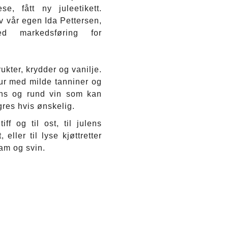
e, fått ny juleetikett.
av vår egen Ida Pettersen,
d markedsføring for
ukter, krydder og vanilje.
ur med milde tanniner og
ens og rund vin som kan
agres hvis ønskelig.
ff og til ost, til julens
 eller til lyse kjøttretter
am og svin.