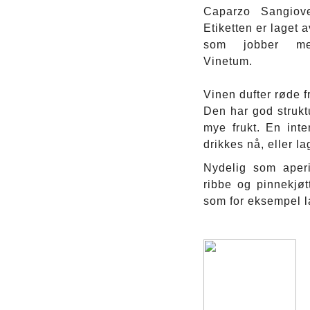
Caparzo Sangioves
Etiketten er laget 
som jobber me
Vinetum.
Vinen dufter røde fr
Den har god strukt
mye frukt. En int
drikkes nå, eller l
Nydelig som aperiti
ribbe og pinnekjøtt,
som for eksempel l