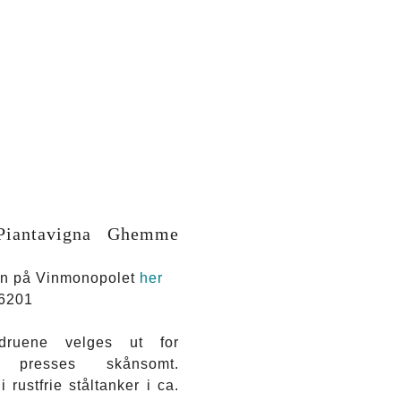
 Piantavigna Ghemme
den på Vinmonopolet
her
6201
ruene velges ut for
 presses skånsomt.
 rustfrie ståltanker i ca.