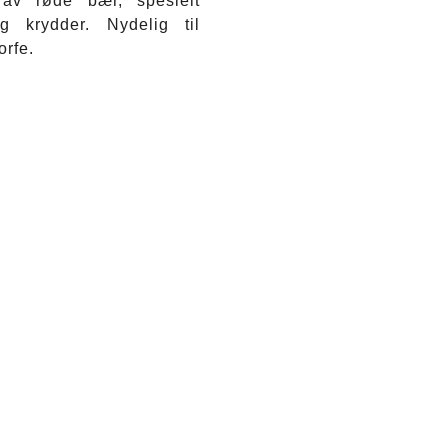
av røde bær, spesielt
og krydder. Nydelig til
torfe.