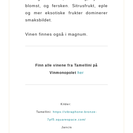
blomst, og fersken. Sitrusfrukt, eple
og mer eksotiske frukter dominerer
smaksbildet.
Vinen finnes også i magnum.
Finn alle vinene fra Tamellini på
Vinmonopolet
her
Kilder:
Tamellini:
https://vibraphone-bronze-
7pf5.squarespace.com/
Jancis