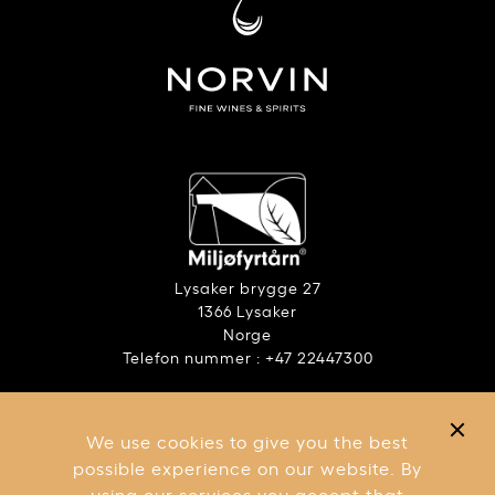
Lysaker brygge 27
1366 Lysaker
Norge
Telefon nummer : +47 22447300
ANSVARLIG ALKOHOLBRUK
RAPPORT – ÅPENHETSLOVEN
We use cookies to give you the best
VILKÅR OG BETINGELSER
possible experience on our website. By
using our services you accept that