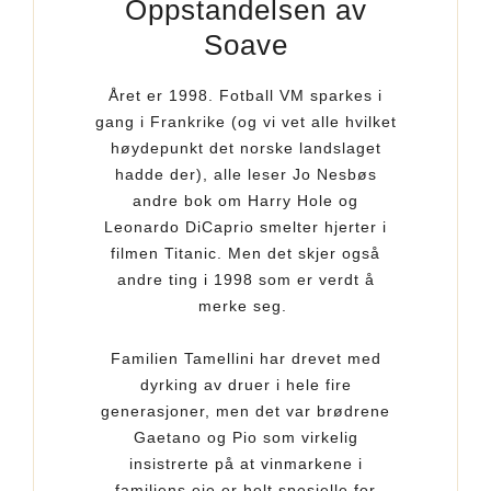
Oppstandelsen av
Soave
Året er 1998. Fotball VM sparkes i
gang i Frankrike (og vi vet alle hvilket
høydepunkt det norske landslaget
hadde der), alle leser Jo Nesbøs
andre bok om Harry Hole og
Leonardo DiCaprio smelter hjerter i
filmen Titanic. Men det skjer også
andre ting i 1998 som er verdt å
merke seg.
Familien Tamellini har drevet med
dyrking av druer i hele fire
generasjoner, men det var brødrene
Gaetano og Pio som virkelig
insistrerte på at vinmarkene i
familiens eie er helt spesielle for