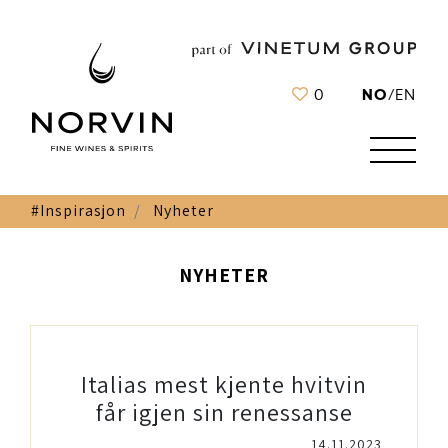
NO
0
/
EN
#Inspirasjon
Nyheter
NYHETER
Italias mest kjente hvitvin
får igjen sin renessanse
14.11.2023