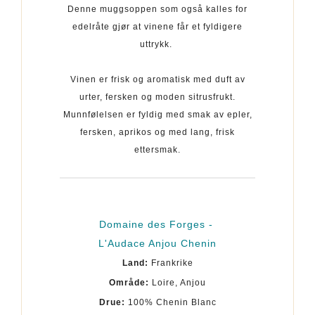
Denne muggsoppen som også kalles for
edelråte gjør at vinene får et fyldigere
uttrykk.
Vinen er frisk og aromatisk med duft av
urter, fersken og moden sitrusfrukt.
Munnfølelsen er fyldig med smak av epler,
fersken, aprikos og med lang, frisk
ettersmak.
Domaine des Forges -
L'Audace Anjou Chenin
Land:
Frankrike
Område:
Loire, Anjou
Drue:
100% Chenin Blanc