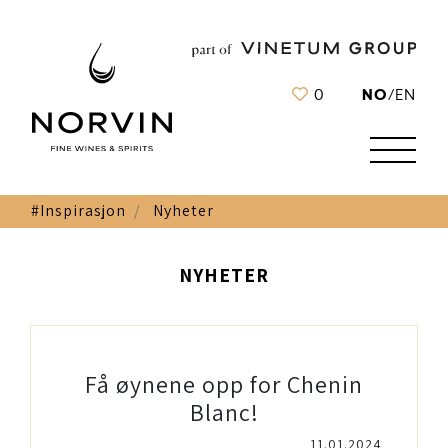
NO
0
/
EN
#Inspirasjon
Nyheter
NYHETER
Få øynene opp for Chenin
Blanc!
11.01.2024