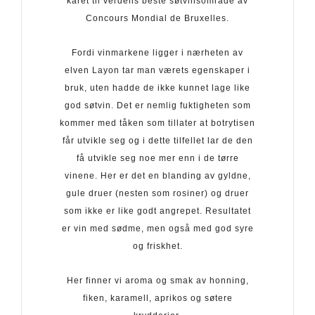
kåret til verdens beste søtvinsområde av
Concours Mondial de Bruxelles.
Fordi vinmarkene ligger i nærheten av
elven Layon tar man værets egenskaper i
bruk, uten hadde de ikke kunnet lage like
god søtvin. Det er nemlig fuktigheten som
kommer med tåken som tillater at botrytisen
får utvikle seg og i dette tilfellet lar de den
få utvikle seg noe mer enn i de tørre
vinene. Her er det en blanding av gyldne,
gule druer (nesten som rosiner) og druer
som ikke er like godt angrepet. Resultatet
er vin med sødme, men også med god syre
og friskhet.
Her finner vi aroma og smak av honning,
fiken, karamell, aprikos og søtere