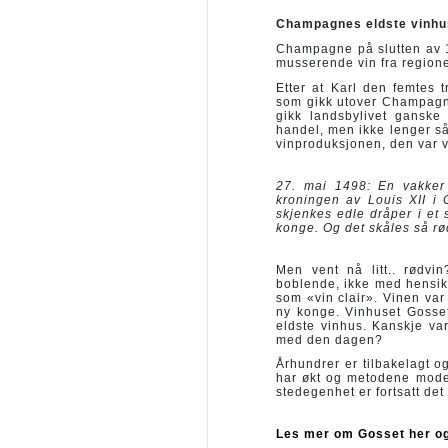
Champagnes eldste vinhu
Champagne på slutten av 14
musserende vin fra regione
Etter at Karl den femtes 
som gikk utover Champagnes
gikk landsbylivet ganske
handel, men ikke lenger så
vinproduksjonen, den var v
27. mai 1498: En vakker 
kroningen av Louis XII i
skjenkes edle dråper i et 
konge. Og det skåles så r
Men vent nå litt.. rødv
boblende, ikke med hensikt i
som «vin clair». Vinen var 
ny konge. Vinhuset Gosse
eldste vinhus. Kanskje var
med den dagen?
Århundrer er tilbakelagt 
har økt og metodene moder
stedegenhet er fortsatt de
Les mer om Gosset her og 