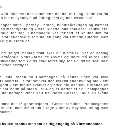
s
00-tallet var noe annet enn det det er i dag. Dette var før
n ble et synonym på feiring, fest og noe eksklusivt.
tropper satte Epernay i brann, hundreårskrigen og kamper
 mest kjente og kjære klostre, slik som det i Hautvillers,
 rolig for seg. Champagne var fortsatt et knutepunkt for
 stort eller viktig som det en gang var i middelalderen. Men
iktig allerede da.
og solfylt maidag som skal bli historisk. Det er nemlig
 Cathédrale Notre-Dame de Reims og dette må feires. Det
sølvbeger som Louis stolt løfter opp for sin første skål som
ødvinen skvulper!
in? Jada, vinen fra Champagne på denne tiden var ikke
 hvert fall. Stort sett var den lys rød eller hvit og ble kjent
godt kjent for sin kvalitet og brukt når det skulle krones en
t har holdt på siden 1584 og er derfor et av Champagnes
 det nettopp Pinot Noir fra Pierre Gosset, Louis XII skålte
og med det 16 generasjoner i Gosset-familien. Produksjonen
nisert, men målet om å lage viner av høy kvalitet og med
t samme.
hvilke produkter som er tilgjengelig på Vinmonopolet.