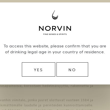
n päivän ajan Vanhalla Ylioppilastalolla, kun Grand
 avaa ovensa 23.4.2026 kooten yhteen samppanjan
alan huippunimet.
mppanjan saloihin meitä johdattavat kotimaisten
aiset huippuasiantuntijat.
olla järjestettävässä rennossa ja tunnelmallisessa
To access this website, please confirm that you are
stelemaan niin tunnettuja samppanjaklassikoita kuin
. Niiden ohella tapahtumassa on tarjolla samppanjaan
of drinking legal age in your country of residence.
a yhdessä kahden samppanjatalon kanssa: Canard-
YES
NO
ard-Duchêne
on historiallinen samppanjatalo Montagne
oka on tunnettu pitkästä yhteistyöstään ranskalaisen
ppalaisten hovien kanssa. Talon samppanjat ovat
a tasapainoisia, korostaen hedelmäisyyttä, rakennetta ja
nhin viinitalo, jonka juuret ulottuvat vuoteen 1584 ja
kimättömälle laadulle ja perinteiden kunnioittamiselle.