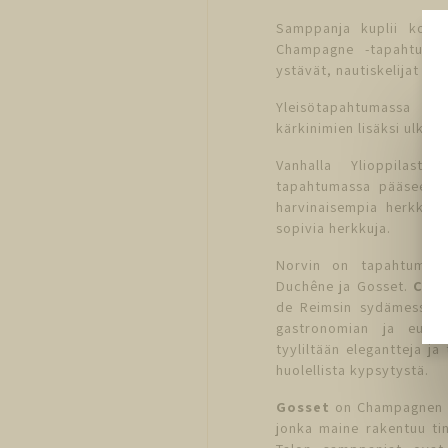
Samppanja kuplii kolme
Champagne -tapahtuma
ystävät, nautiskelijat ja 
Yleisötapahtumassa sa
kärkinimien lisäksi ulkom
Vanhalla Ylioppilastal
tapahtumassa pääsee mai
harvinaisempia herkkuja
sopivia herkkuja.
Norvin on tapahtumass
Duchêne ja Gosset.
Can
de Reimsin sydämessä, j
gastronomian ja euroo
tyyliltään elegantteja j
huolellista kypsytystä.
Gosset
on Champagnen va
jonka maine rakentuu tin