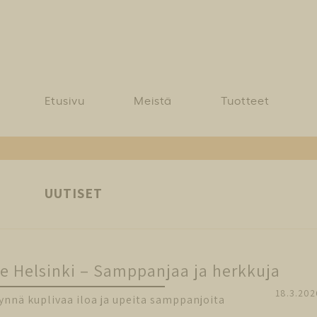
Etusivu
Meistä
Tuotteet
UUTISET
 Helsinki – Samppanjaa ja herkkuja
18.3.202
nnä kuplivaa iloa ja upeita samppanjoita