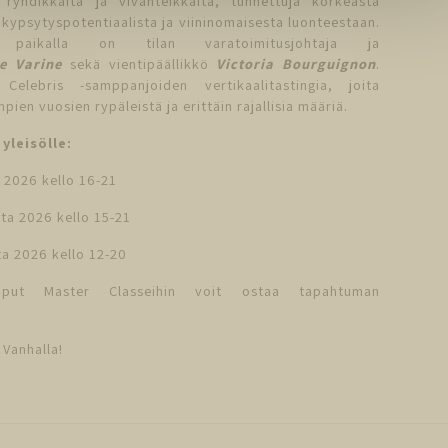
ryhdikkäitä ja vivahteikkaita, tunnettuja korkeasta
kypsytyspotentiaalista ja viininomaisesta luonteestaan.
a paikalla on tilan varatoimitusjohtaja ja
e Varine
sekä vientipäällikkö
Victoria Bourguignon
.
elebris -samppanjoiden vertikaalitastingia, joita
pien vuosien rypäleistä ja erittäin rajallisia määriä.
yleisölle:
a 2026 kello 16-21
uta 2026 kello 15-21
ta 2026 kello 12-20
liput Master Classeihin voit ostaa tapahtuman
Vanhalla!