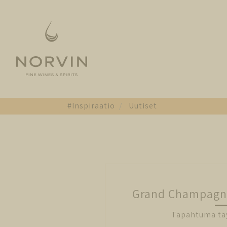
#Inspiraatio
Uutiset
Grand Champagne
Tapahtuma täy