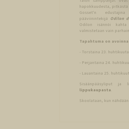
Talon samppanjat ovat 
hapokkuudesta, pitkästä 
Gosset'n edustajin
pääviinintekijä
Odilon d
Odilon isännöi kahta C
valmistetaan vain parhaim
Tapahtuma on avoinna 
- Torstaina 23. huhtikuut
- Perjantaina 24. huhtiku
- Lauantaina 25. huhtikuu
Sisäänpääsyliput ja 
lippukaupasta
.
Skoolataan, kun nähdään 